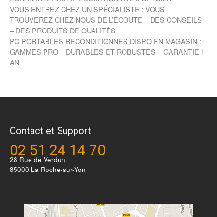
VOUS ENTREZ CHEZ UN SPÉCIALISTE : VOUS
TROUVEREZ CHEZ NOUS DE L’ÉCOUTE – DES CONSEILS
– DES PRODUITS DE QUALITÉS
PC PORTABLES RECONDITIONNES DISPO EN MAGASIN :
GAMMES PRO – DURABLES ET ROBUSTES – GARANTIE 1
AN
Contact et Support
02 51 24 14 70
28 Rue de Verdun
85000 La Roche-sur-Yon