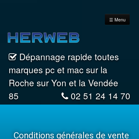
☰ Menu
Dépannage rapide toutes
Accueil
marques pc et mac sur la
Vous êtes un Particulier
Roche sur Yon et la Vendée
85
02 51 24 14 70
Vous êtes un professionnel
Nous contacter
Conditions générales de vente