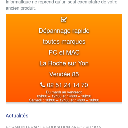
Informatique ne reprend qu’un seul exemplaire de votre
ancien produit.
Dépannage rapide
toutes marques
PC et MAC
La Roche sur Yon
Vendée 85
02 51 24 14 70
Du mardi au vendredi:
09h00 – 12h30 et 14h00 – 18h30
Samedi : 10h00 – 12h00 et 14h00 – 18h00
Actualités
ECRAN INTERACTIF EDUCATION AVEC OPTOMA