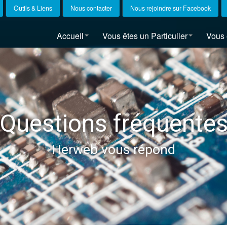
Outils & Liens
Nous contacter
Nous rejoindre sur Facebook
Accueil
Vous êtes un Particulier
Vous 
Questions fréquente
Herweb vous répond