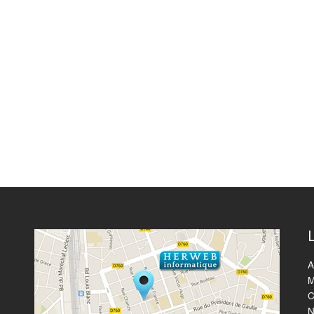
A
M
C
N