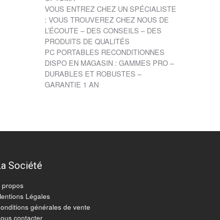
VOUS ENTREZ CHEZ UN SPÉCIALISTE
: VOUS TROUVEREZ CHEZ NOUS DE
L’ÉCOUTE – DES CONSEILS – DES
PRODUITS DE QUALITÉS
PC PORTABLES RECONDITIONNES
DISPO EN MAGASIN : GAMMES PRO –
DURABLES ET ROBUSTES –
GARANTIE 1 AN
La Société
 propos
entions Légales
onditions générales de vente
ous contacter