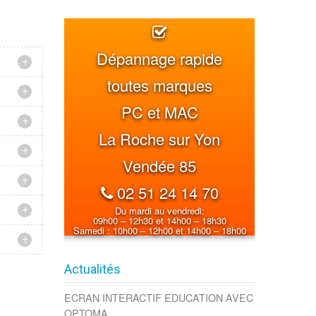
Dépannage rapide
toutes marques
PC et MAC
La Roche sur Yon
Vendée 85
02 51 24 14 70
Du mardi au vendredi:
09h00 – 12h30 et 14h00 – 18h30
Samedi : 10h00 – 12h00 et 14h00 – 18h00
Actualités
ECRAN INTERACTIF EDUCATION AVEC
OPTOMA