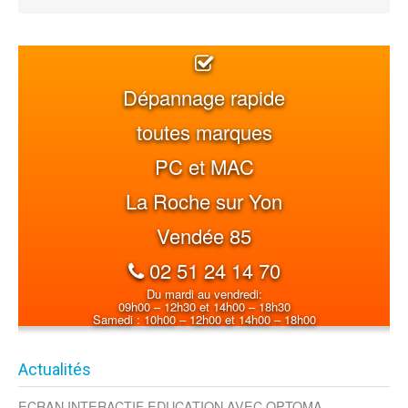
Dépannage rapide
toutes marques
PC et MAC
La Roche sur Yon
Vendée 85
02 51 24 14 70
Du mardi au vendredi:
09h00 – 12h30 et 14h00 – 18h30
Samedi : 10h00 – 12h00 et 14h00 – 18h00
Actualités
ECRAN INTERACTIF EDUCATION AVEC OPTOMA