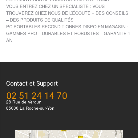
VOUS ENTREZ CHEZ UN SPÉCIALISTE : VOUS
TROUVEREZ CHEZ NOUS DE L’ÉCOUTE – DES CONSEILS
– DES PRODUITS DE QUALITÉS
PC PORTABLES RECONDITIONNES DISPO EN MAGASIN :
GAMMES PRO – DURABLES ET ROBUSTES – GARANTIE 1
AN
Contact et Support
02 51 24 14 70
28 Rue de Verdun
85000 La Roche-sur-Yon