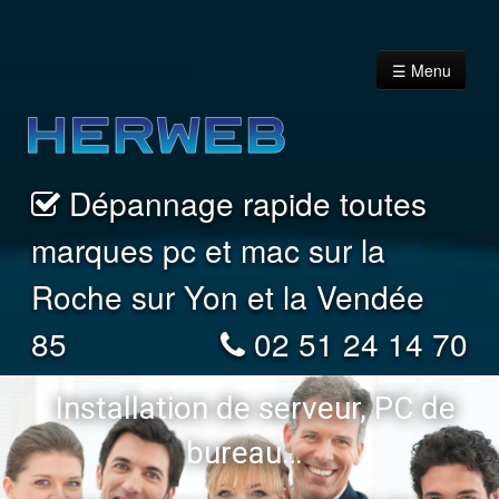
☰ Menu
Dépannage rapide toutes
Accueil
marques pc et mac sur la
Vous êtes un Particulier
Roche sur Yon et la Vendée
85
02 51 24 14 70
Vous êtes un professionnel
Installation de serveur, PC de
Nous contacter
bureau…