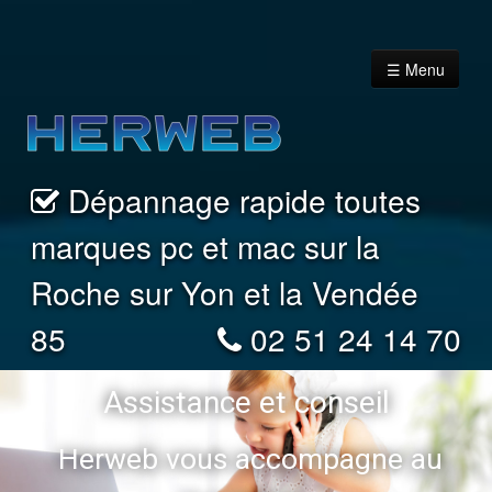
☰ Menu
Dépannage rapide toutes
Accueil
marques pc et mac sur la
Vous êtes un Particulier
Roche sur Yon et la Vendée
85
02 51 24 14 70
Vous êtes un professionnel
Assistance et conseil
Nous contacter
Herweb vous accompagne au