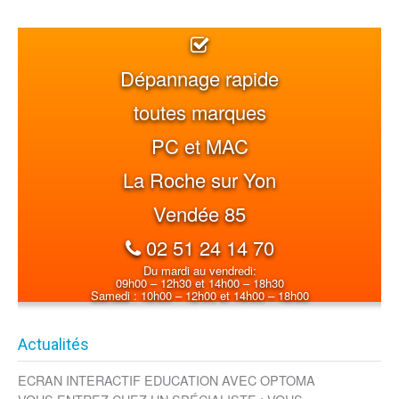
Dépannage rapide
toutes marques
PC et MAC
La Roche sur Yon
Vendée 85
02 51 24 14 70
Du mardi au vendredi:
09h00 – 12h30 et 14h00 – 18h30
Samedi : 10h00 – 12h00 et 14h00 – 18h00
Actualités
ECRAN INTERACTIF EDUCATION AVEC OPTOMA