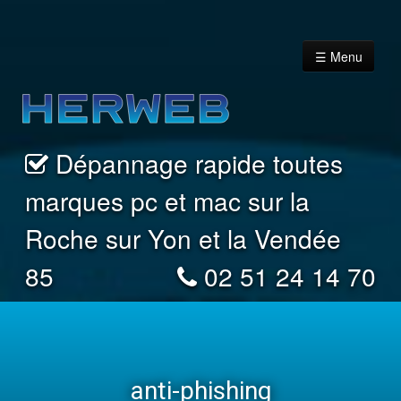
☰ Menu
Dépannage rapide toutes
Accueil
marques pc et mac sur la
Vous êtes un Particulier
Roche sur Yon et la Vendée
85
02 51 24 14 70
Vous êtes un professionnel
Nous contacter
anti-phishing