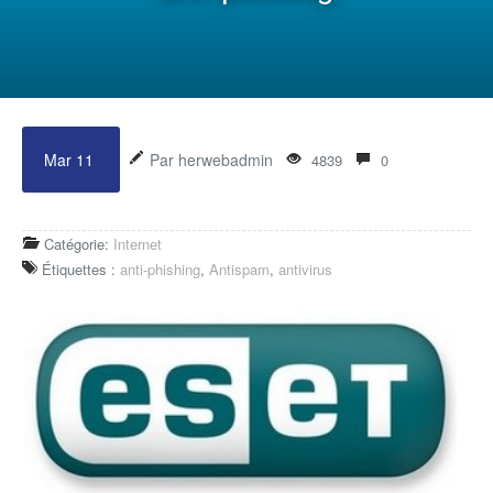
Mar 11
Par herwebadmin
4839
0
Catégorie:
Internet
Étiquettes :
anti-phishing
,
Antispam
,
antivirus